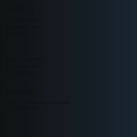
Contacto
Juan Daniel Parada
ventas@isitech.com
Tel. 449 211 21 05
Diego Audómaro Alba
ventas@isitech.com
Tel. 449 438 0004
Ubicación
Central 130A, Rústicos Calpulli, 20290
Aguascalientes, Ags.