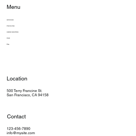
Menu
Diseñar un circuito cerrado presuriza
de agua helada no es “solo instalar
bombas y un chiller”
SERVICIOS
PROYECTOS
SOBRE NOSOTROS
FAQS
Blog
Location
500 Terry Francine St.
San Francisco, CA 94158
Contact
123-456-7890
info@mysite.com