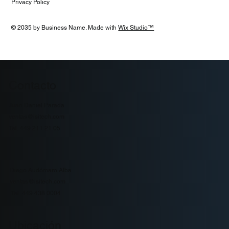
Privacy Policy
© 2035 by Business Name. Made with
Wix Studio™
Contacto
Juan Daniel Parada
ventas@isitech.com
Tel. 449 211 21 05
Diego Audómaro Alba
ventas@isitech.com
Tel. 449 438 0004
Ubicación