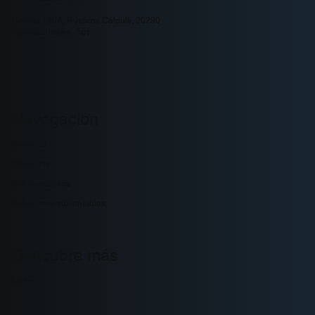
Central 130A, Rústicos Calpulli, 20290
Aguascalientes, Ags.
Navegación
Servicios
Proyectos
Sobre nosotros
Soluciones sustentables
Descubre más
Linkedin